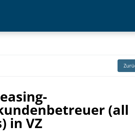
Zurü
Leasing-
undenbetreuer (all
) in VZ