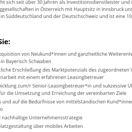
t sich seit über 30 Jahren als Investitionsdienstleister und 
ggesellschaften in Österreich mit Hauptsitz in Innsbruck un
 in Süddeutschland und der Deutschschweiz und ist eine 1
ie:
Akquisition von Neukund*innen und ganzheitliche Weiterent
n Bayerisch Schwaben
liche Erschließung des Marktpotenzials des zugeordneten V
arbeit mit einem erfahrenen Leasingbetreuer
wicklung zum/r Senior-Leasingbetreuer*in und sukzessive
ür die Umsetzung und Erreichung der vereinbarten Ziele
s und auf die Bedürfnisse von mittelständischen Kund*inn
io
d nachhaltige Unternehmensstrategie
platzgestaltung über mobiles Arbeiten