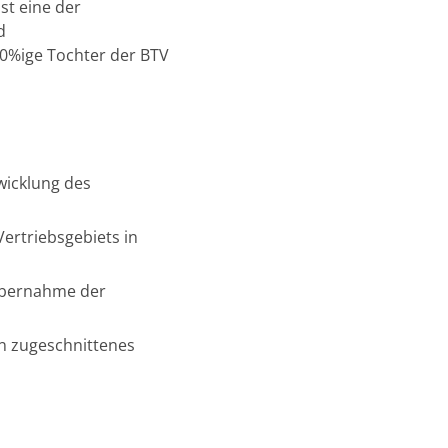
ist eine der
d
00%ige Tochter der BTV
wicklung des
ertriebsgebiets in
 Übernahme der
en zugeschnittenes