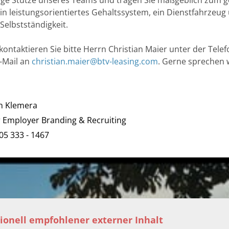
tige Stütze unseres Teams und tragen Sie maßgeblich zum 
ein leistungsorientiertes Gehaltssystem, ein Dienstfahrzeug
elbstständigkeit.
kontaktieren Sie bitte Herrn Christian Maier unter der Te
E-Mail an
christian.maier@btv-leasing.com
. Gerne sprechen w
n Klemera
r Employer Branding & Recruiting
05 333 - 1467
ionell empfohlener externer Inhalt