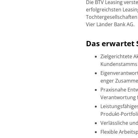
Die BTV Leasing versteh
erfolgreichsten Leasin
Tochtergesellschaften
Vier Länder Bank AG.
Das erwartet S
Zielgerichtete 
Kundenstamms i
Eigenverantwort
enger Zusammen
Praxisnahe Ent
Verantwortung f
Leistungsfähige
Produkt-Portfol
Verlässliche un
Flexible Arbeits