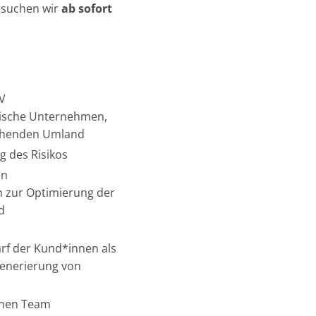
 suchen wir
ab sofort
TV
dische Unternehmen,
echenden Umland
g des Risikos
en
n zur Optimierung der
d
rf der Kund*innen als
enerierung von
chen Team