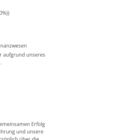
0%))
Finanzwesen
ir aufgrund unseres
.
gemeinsamen Erfolg
rfahrung und unsere
rsönlich über die