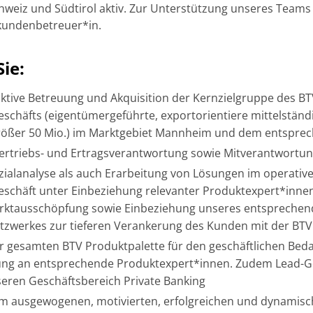
weiz und Südtirol aktiv. Zur Unterstützung unseres Teams
kundenbetreuer*in.
ie:
aktive Betreuung und Akquisition der Kernzielgruppe des B
chäfts (eigentümergeführte, exportorientiere mittelstän
ößer 50 Mio.) im Marktgebiet Mannheim und dem entspr
ertriebs- und Ertragsverantwortung sowie Mitverantwortun
ialanalyse als auch Erarbeitung von Lösungen im operativ
schäft unter Einbeziehung relevanter Produktexpert*inne
arktausschöpfung sowie Einbeziehung unseres entsprechen
zwerkes zur tieferen Verankerung des Kunden mit der BTV
r gesamten BTV Produktpalette für den geschäftlichen Beda
tung an entsprechende Produktexpert*innen. Zudem Lead-G
eren Geschäftsbereich Private Banking
em ausgewogenen, motivierten, erfolgreichen und dynamis