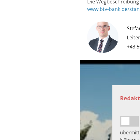
Die Wegbeschreibung z
www.btv-bank.de/stan
Stefa
Leite
+43 5
Redakt
übermitte