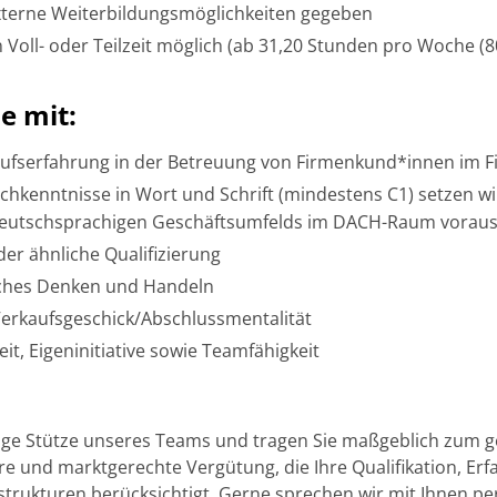
xterne Weiterbildungsmöglichkeiten gegeben
 Voll- oder Teilzeit möglich (ab 31,20 Stunden pro Woche (8
e mit:
rufserfahrung in der Betreuung von Firmenkund*innen im 
chkenntnisse in Wort und Schrift (mindestens C1) setzen w
 deutschsprachigen Geschäftsumfelds im DACH-Raum voraus
der ähnliche Qualifizierung
ches Denken und Handeln
Verkaufsgeschick/Abschlussmentalität
it, Eigeninitiative sowie Teamfähigkeit
tige Stütze unseres Teams und tragen Sie maßgeblich zum 
aire und marktgerechte Vergütung, die Ihre Qualifikation, E
trukturen berücksichtigt. Gerne sprechen wir mit Ihnen pe