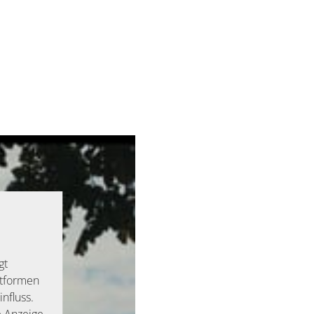
gt
ttformen
nfluss.